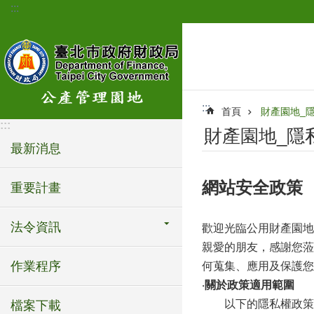
:::
跳到主要內容區塊
:::
首頁
財產園地_
:::
財產園地_隱
最新消息
網站安全政策
重要計畫
法令資訊
歡迎光臨公用財產園地
親愛的朋友，感謝您蒞
作業程序
何蒐集、應用及保護您
‧
關於政策適用範圍
以下的隱私權政策，
檔案下載