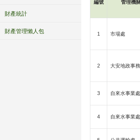
編號
管理機
財產統計
財產管理懶人包
1
市場處
2
大安地政事
3
自來水事業
4
自來水事業