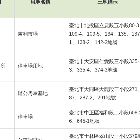
關
用地名稱
土地標示
臺北市北投區立農段五小段80-3
吉利市場
109-4、109-5、134、135、137
1、138-2、142-2地號
臺北市大安區仁愛段三小段335-
務所
停車場用地
3、335-4、374-3地號
臺北市大同區大龍段三小段271
處
辦公房屋基地
87、287-2、291地號
臺北市中正區福和段二小段608-
處
停車場
6、645-1地號
臺北市士林區翠山段一小段379