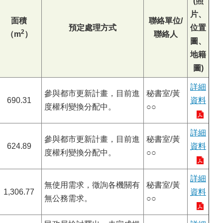
(照
片、
面積
聯絡單位/
預定處理方式
位置
2
（m
）
聯絡人
圖、
地籍
圖)
詳細
參與都市更新計畫，目前進
秘書室/黃
690.31
資料
度權利變換分配中。
○○
詳細
參與都市更新計畫，目前進
秘書室/黃
624.89
資料
度權利變換分配中。
○○
詳細
無使用需求，徵詢各機關有
秘書室/黃
1,306.77
資料
無公務需求。
○○