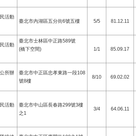
民活動
臺北市內湖區五分街6號五樓
5/5
81.12.11
臺北市士林區中正路589號
民活動
(橋下空間)
1/1
85.09.17
公所辦
臺北市中正區忠孝東路一段108
8/10
69.02.02
號8樓
民活動
臺北市中山區長春路299號3樓
3/4
64.06.11
之1