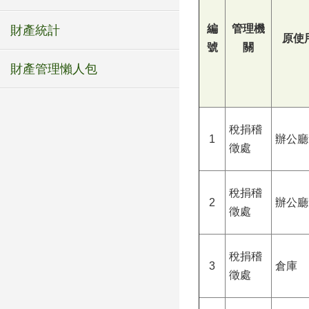
編
管理機
財產統計
原使
號
關
財產管理懶人包
稅捐稽
1
辦公廳
徵處
稅捐稽
2
辦公廳
徵處
稅捐稽
3
倉庫
徵處